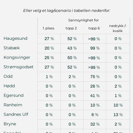
Eller velg et lag/scenario i tabellen nedenfor:
Sannsynlighet for
nedrykk /-
1. plass
topp 2
topp 6
kvalik
Haugesund
%
%
%
27
52
%
0
>
99
Stabæk
%
%
%
%
20
43
99
0
Kongsvinger
%
%
%
25
50
%
0
>
99
Strømsgodset
%
%
%
27
52
%
0
>
99
Odd
%
%
%
%
1
2
75
0
Hødd
%
%
%
%
0
0
28
2
Egersund
%
%
%
%
0
0
41
1
Ranheim
%
%
%
%
0
0
10
10
Sandnes Ulf
%
%
%
%
0
0
6
13
Bryne
%
%
%
%
0
0
32
2