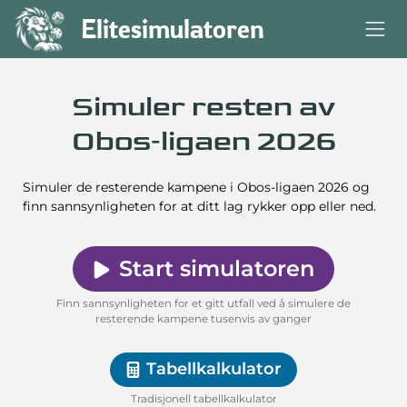
Elitesimulatoren
Simuler resten av
Obos‑ligaen 2026
Simuler de resterende kampene i Obos-ligaen 2026 og
finn sann­synlig­heten for at ditt lag rykker opp eller ned.
Start simulatoren
Finn sannsynligheten for et gitt utfall ved å simulere de
resterende kampene tusenvis av ganger
Tabellkalkulator
Tradisjonell tabellkalkulator