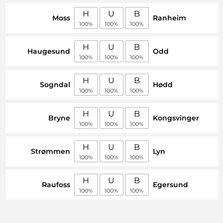
H
U
B
Moss
Ranheim
100%
100%
100%
H
U
B
Haugesund
Odd
100%
100%
100%
H
U
B
Sogndal
Hødd
100%
100%
100%
H
U
B
Bryne
Kongsvinger
100%
100%
100%
H
U
B
Strømmen
Lyn
100%
100%
100%
H
U
B
Raufoss
Egersund
100%
100%
100%