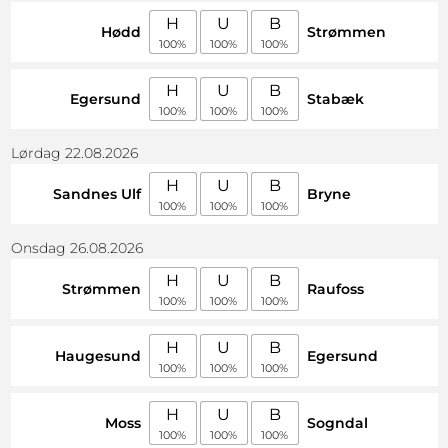
H
U
B
Hødd
Strømmen
100%
100%
100%
H
U
B
Egersund
Stabæk
100%
100%
100%
Lørdag 22.08.2026
H
U
B
Sandnes Ulf
Bryne
100%
100%
100%
Onsdag 26.08.2026
H
U
B
Strømmen
Raufoss
100%
100%
100%
H
U
B
Haugesund
Egersund
100%
100%
100%
H
U
B
Moss
Sogndal
100%
100%
100%