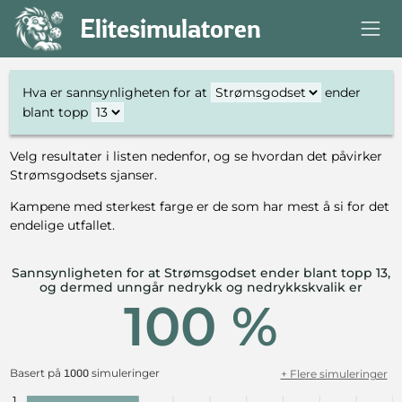
Elitesimulatoren
Hva er sannsynligheten for at
ender
blant topp
Velg resultater i listen nedenfor, og se hvordan det påvirker
Strømsgodsets sjanser.
Kampene med sterkest farge er de som har mest å si for det
endelige utfallet.
Sannsynligheten for at Strømsgodset ender blant topp 13,
og dermed unngår nedrykk og nedrykkskvalik er
100 %
Basert på
simuleringer
1000
+ Flere simuleringer
1