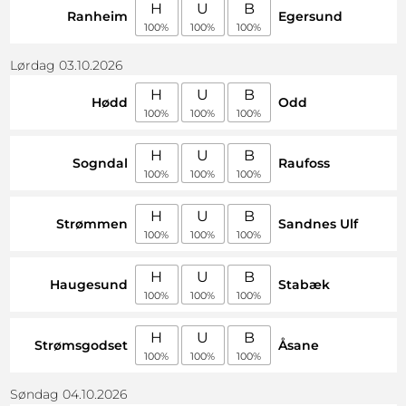
H
U
B
Ranheim
Egersund
100%
100%
100%
Lørdag 03.10.2026
H
U
B
Hødd
Odd
100%
100%
100%
H
U
B
Sogndal
Raufoss
100%
100%
100%
H
U
B
Strømmen
Sandnes Ulf
100%
100%
100%
H
U
B
Haugesund
Stabæk
100%
100%
100%
H
U
B
Strømsgodset
Åsane
100%
100%
100%
Søndag 04.10.2026