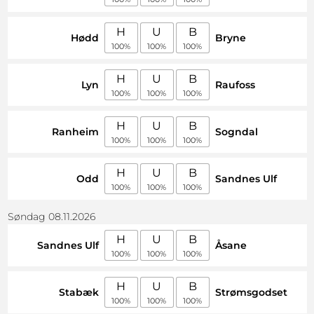
H
U
B
Hødd
Bryne
100%
100%
100%
H
U
B
Lyn
Raufoss
100%
100%
100%
H
U
B
Ranheim
Sogndal
100%
100%
100%
H
U
B
Odd
Sandnes Ulf
100%
100%
100%
Søndag 08.11.2026
H
U
B
Sandnes Ulf
Åsane
100%
100%
100%
H
U
B
Stabæk
Strømsgodset
100%
100%
100%