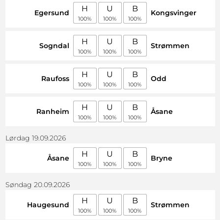
H
U
B
Egersund
Kongsvinger
100%
100%
100%
H
U
B
Sogndal
Strømmen
100%
100%
100%
H
U
B
Raufoss
Odd
100%
100%
100%
H
U
B
Ranheim
Åsane
100%
100%
100%
Lørdag 19.09.2026
H
U
B
Åsane
Bryne
100%
100%
100%
Søndag 20.09.2026
H
U
B
Haugesund
Strømmen
100%
100%
100%