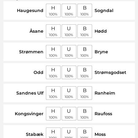
H
U
B
Haugesund
Sogndal
100%
100%
100%
H
U
B
Åsane
Hødd
100%
100%
100%
H
U
B
Strømmen
Bryne
100%
100%
100%
H
U
B
Odd
Strømsgodset
100%
100%
100%
H
U
B
Sandnes Ulf
Ranheim
100%
100%
100%
H
U
B
Kongsvinger
Raufoss
100%
100%
100%
H
U
B
Stabæk
Moss