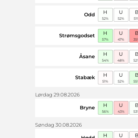
H
U
Odd
52%
52%
51
H
U
Strømsgodset
57%
47%
35
H
U
Åsane
54%
48%
52
H
U
Stabæk
51%
52%
55
Lørdag 29.08.2026
H
U
Bryne
56%
43%
53
Søndag 30.08.2026
H
U
Hødd