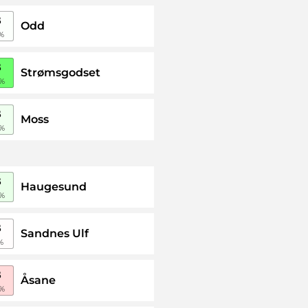
B
Odd
%
B
Strømsgodset
%
B
Moss
%
B
Haugesund
%
B
Sandnes Ulf
%
B
Åsane
%