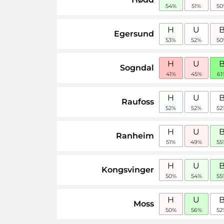
54%
51%
50
H
U
Egersund
53%
52%
50
H
U
Sogndal
41%
45%
61
H
U
Raufoss
52%
52%
52
H
U
Ranheim
51%
49%
55
H
U
Kongsvinger
50%
54%
55
H
U
Moss
50%
56%
52