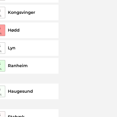
B
Kongsvinger
%
B
Hødd
%
B
Lyn
%
B
Ranheim
%
B
Haugesund
%
B
Stabæk