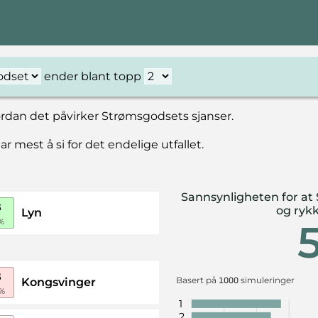
ender blant topp
vordan det påvirker Strømsgodsets sjanser.
mest å si for det endelige utfallet.
Sannsynligheten for at
B
og rykk
Lyn
%
B
Basert på
simuleringer
Kongsvinger
1000
%
1
2