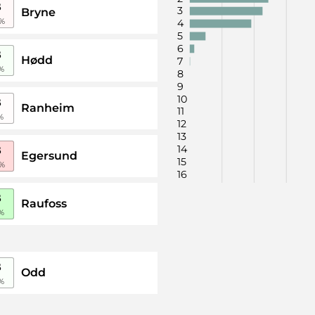
B
3
Bryne
%
4
5
6
B
Hødd
7
%
8
9
10
B
Ranheim
11
%
12
13
14
B
Egersund
15
%
16
B
Raufoss
%
B
Odd
%