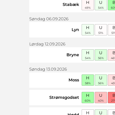
H
U
Stabæk
49%
54%
60
Søndag 06.09.2026
H
U
Lyn
54%
51%
51
Lørdag 12.09.2026
H
U
Bryne
54%
56%
46
Søndag 13.09.2026
H
U
Moss
58%
56%
45
H
U
Strømsgodset
60%
40%
27
H
U
Hødd