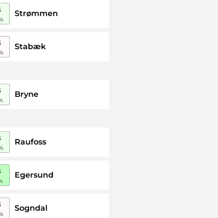
B
Strømmen
%
B
Stabæk
%
B
Bryne
%
B
Raufoss
%
B
Egersund
%
B
Sogndal
%