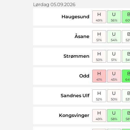
Lørdag 05.09.2026
H
U
Haugesund
49%
56%
60
H
U
Åsane
51%
54%
52
H
U
Strømmen
50%
51%
54
H
U
Odd
41%
45%
64
H
U
Sandnes Ulf
52%
50%
53
H
U
Kongsvinger
49%
58%
58