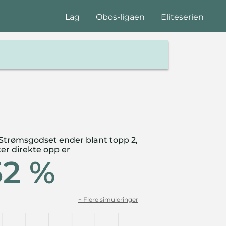
Lag
Obos-ligaen
Eliteserien
 Strømsgodset ender blant topp 2,
er direkte opp er
52 %
+ Flere simuleringer