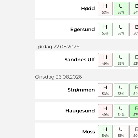
H
U
Hødd
50%
55%
54
H
U
Egersund
53%
53%
50
Lørdag 22.08.2026
H
U
Sandnes Ulf
49%
53%
53
Onsdag 26.08.2026
H
U
Strømmen
50%
53%
54
H
U
Haugesund
49%
54%
57
H
U
Moss
54%
51%
50