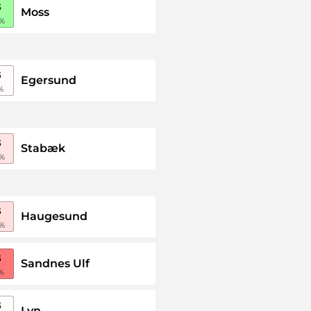
B
Moss
%
B
Egersund
%
B
Stabæk
%
B
Haugesund
%
B
Sandnes Ulf
%
B
Lyn