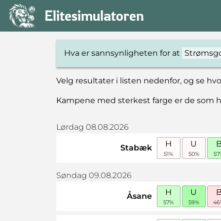
Elitesimulatoren
Hva er sannsynligheten for at
Velg resultater i listen nedenfor, og se h
Kampene med sterkest farge er de som har 
Lørdag 08.08.2026
H
U
Stabæk
51%
50%
57
Søndag 09.08.2026
H
U
Åsane
57%
59%
46