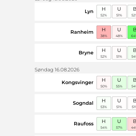
H
U
Lyn
52%
51%
52
H
U
Ranheim
38%
48%
64
H
U
Bryne
52%
51%
54
Søndag 16.08.2026
H
U
Kongsvinger
50%
55%
54
H
U
Sogndal
53%
51%
51
H
U
Raufoss
54%
57%
44