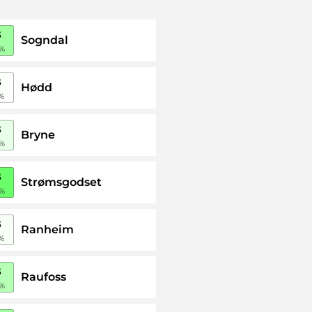
B
Sogndal
%
B
Hødd
%
B
Bryne
%
B
Strømsgodset
%
B
Ranheim
%
B
Raufoss
%