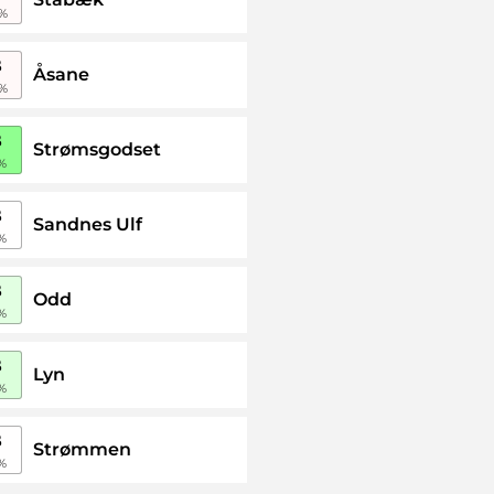
%
B
Åsane
%
B
Strømsgodset
%
B
Sandnes Ulf
%
B
Odd
%
B
Lyn
%
B
Strømmen
%