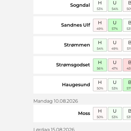
H
U
Sogndal
53%
54%
50
H
U
Sandnes Ulf
49%
57%
53
H
U
Strømmen
54%
49%
51
H
U
Strømsgodset
56%
47%
45
H
U
Haugesund
50%
53%
57
Mandag 10.08.2026
H
U
Moss
50%
53%
53
Lørdag 15.08.2026